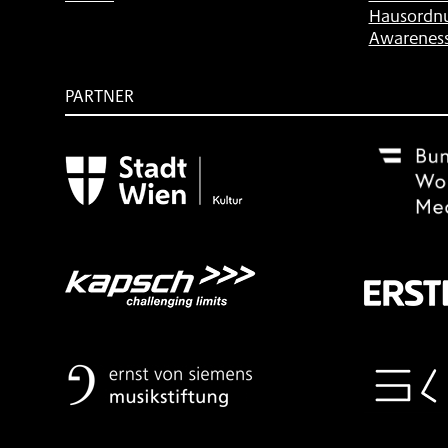
Hausordn
Awarenes
PARTNER
Subventionsgeber
Festivalsponsor
Mit
freundlicher
Unterstützung
von