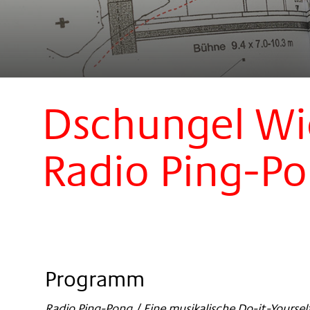
Dschungel W
Radio Ping-P
Programm
Radio Ping-Pong / Eine musikalische Do-it-Yourse