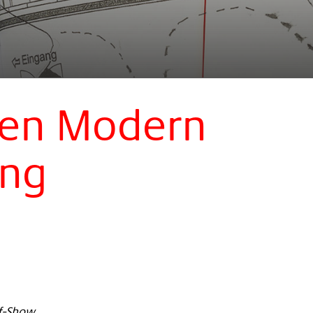
ien Modern
ong
lf-Show