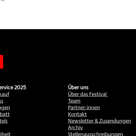
n
ervice 2025
Über uns
kauf
Über das Festival
ss
Team
ngen
Partner:innen
batt
Kontakt
tels
Newsletter & Zusendungen
Archiv
iheit
Stellenausschreibungen