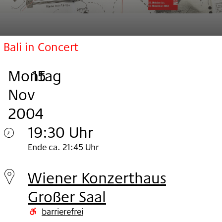
Bali in Concert
Montag
,
.
.
15
Nov
2004
19:30 Uhr
Montag
Ende ca. 21:45 Uhr
15.
Wiener Konzerthaus
Nov
Großer Saal
2004
barrierefrei