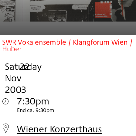
SWR Vokalensemble / Klangforum Wien /
Huber
Saturday
,
.
.
22
Nov
2003
7:30pm
Saturday
End ca. 9:30pm
22.
Wiener Konzerthaus
Nov