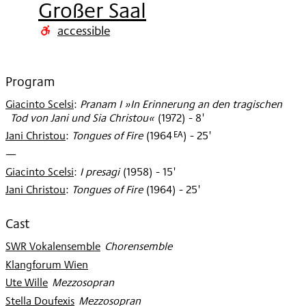
Großer Saal
2003
accessible
Program
Giacinto Scelsi
:
Pranam I »In Erinnerung an den tragischen
Tod von Jani und Sia Christou«
(
1972
)
- 8'
EA
Jani Christou
:
Tongues of Fire
(
1964
)
- 25'
—
Giacinto Scelsi
:
I presagi
(
1958
)
- 15'
Jani Christou
:
Tongues of Fire
(
1964
)
- 25'
Cast
SWR Vokalensemble
:
Chorensemble
Klangforum Wien
Ute Wille
:
Mezzosopran
Stella Doufexis
:
Mezzosopran