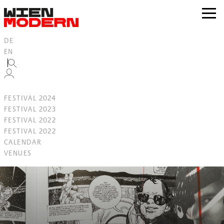
Inhalt
springen
zur
Navig
DE
EN
FESTIVAL 2024
FESTIVAL 2023
FESTIVAL 2022
FESTIVAL 2022
CALENDAR
VENUES