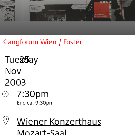
Klangforum Wien / Foster
Tuesday
,
.
.
25
Nov
2003
7:30pm
Tuesday
End ca. 9:30pm
25.
Wiener Konzerthaus
Nov
Mozart-Saal