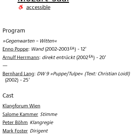
2003
accessible
Program
»Gegenwarten – Witten«
EA
Enno Poppe
:
Wand
(
2002–2003
)
- 12'
EA
Arnulf Herrmann
:
direkt entrückt
(
2002
)
- 20'
—
Bernhard Lang
:
DW 9 »Puppe/Tulpe« (Text: Christian Loidl)
(
2002
)
- 25'
Cast
Klangforum Wien
Salome Kammer
:
Stimme
Peter Böhm
:
Klangregie
Mark Foster
:
Dirigent