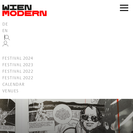
Inhalt
springen
zur
Navig
DE
EN
FESTIVAL 2024
FESTIVAL 2023
FESTIVAL 2022
FESTIVAL 2022
CALENDAR
VENUES