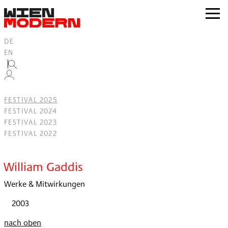
Inhalt
springen
zur
Navig
DE
EN
FESTIVAL 2025
FESTIVAL 2024
FESTIVAL 2023
FESTIVAL 2022
Filter
William Gaddis
Werke & Mitwirkungen
2003
nach oben