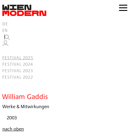
Inhalt
springen
zur
Navig
DE
EN
FESTIVAL 2025
FESTIVAL 2024
FESTIVAL 2023
FESTIVAL 2022
Filter
William Gaddis
Werke & Mitwirkungen
2003
nach oben