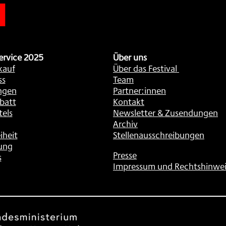
ervice 2025
Über uns
kauf
Über das Festival
ss
Team
ngen
Partner:innen
batt
Kontakt
tels
Newsletter & Zusendungen
Archiv
iheit
Stellenausschreibungen
ung
Presse
s
Impressum und Rechtshinwei