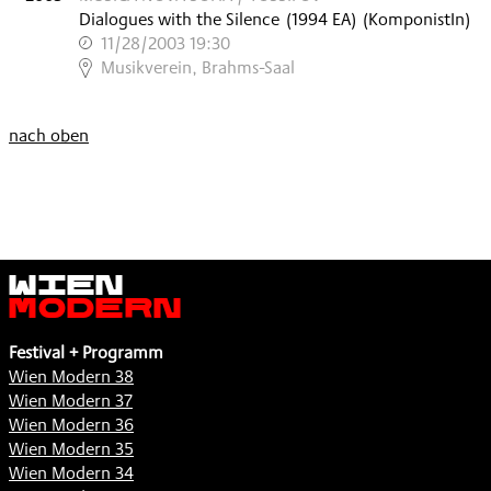
Dialogues with the Silence
(
1994
EA
)
(KomponistIn)
11/28/2003 19:30
,
Musikverein, Brahms-Saal
nach oben
Wien
Modern
Festival + Programm
Wien Modern 38
Wien Modern 37
Wien Modern 36
Wien Modern 35
Wien Modern 34