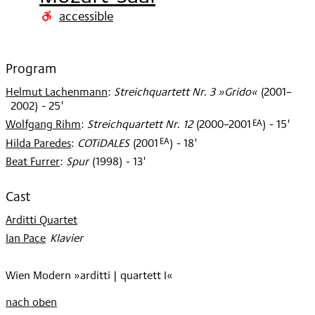
2002
accessible
Program
Helmut Lachenmann
:
Streichquartett Nr. 3 »Grido«
(
2001–
2002
)
- 25'
EA
Wolfgang Rihm
:
Streichquartett Nr. 12
(
2000–2001
)
- 15'
EA
Hilda Paredes
:
COTiDALES
(
2001
)
- 18'
Beat Furrer
:
Spur
(
1998
)
- 13'
Cast
Arditti Quartet
Ian Pace
:
Klavier
Wien Modern »arditti | quartett I«
nach oben