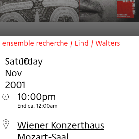
ensemble recherche / Lind / Walters
Saturday
,
.
.
10
Nov
2001
10:00pm
Saturday
End ca. 12:00am
10.
Wiener Konzerthaus
Nov
Mozart-Saal