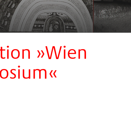
tion »Wien
osium«