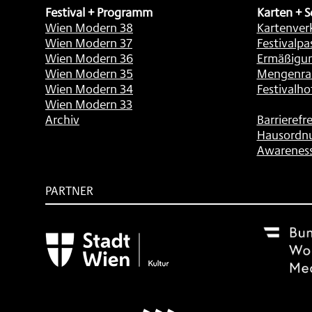
Festival + Programm
Karten + S
Wien Modern 38
Kartenver
Wien Modern 37
Festivalpa
Wien Modern 36
Ermäßigu
Wien Modern 35
Mengenra
Wien Modern 34
Festivalho
Wien Modern 33
Archiv
Barrierefre
Hausordn
Awarenes
PARTNER
Subventionsgeber
Festivalsponsor