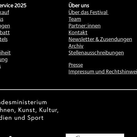
ervice 2025
Über uns
kauf
Über das Festival
ss
Team
ngen
Partner:innen
batt
Kontakt
tels
Newsletter & Zusendungen
Archiv
iheit
Stellenausschreibungen
ung
Presse
s
Impressum und Rechtshinwei