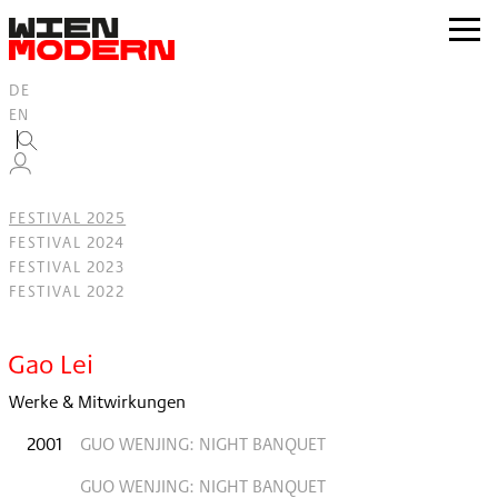
Inhalt
springen
zur
Navig
DE
EN
FESTIVAL 2025
FESTIVAL 2024
FESTIVAL 2023
FESTIVAL 2022
Filter
Gao Lei
Werke & Mitwirkungen
2001
GUO WENJING: NIGHT BANQUET
GUO WENJING: NIGHT BANQUET