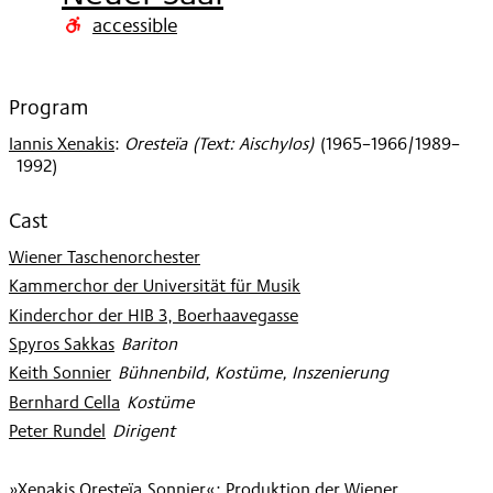
2000
accessible
Program
Iannis Xenakis
:
Oresteïa (Text: Aischylos)
(
1965–1966/1989–
1992
)
Cast
Wiener Taschenorchester
Kammerchor der Universität für Musik
Kinderchor der HIB 3, Boerhaavegasse
Spyros Sakkas
:
Bariton
Keith Sonnier
:
Bühnenbild, Kostüme, Inszenierung
Bernhard Cella
:
Kostüme
Peter Rundel
:
Dirigent
»Xenakis.Oresteïa.Sonnier«; Produktion der Wiener