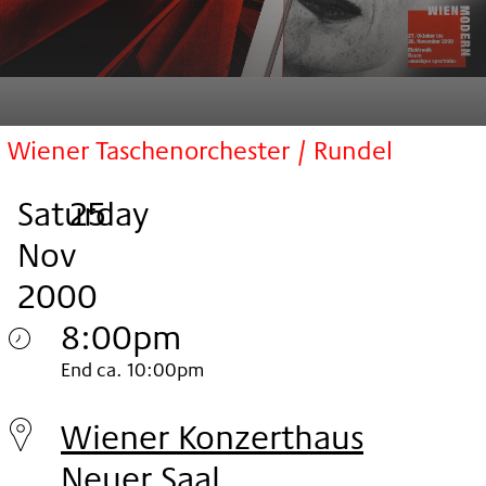
Wiener Taschenorchester / Rundel
Saturday
,
.
.
25
Nov
2000
8:00pm
Saturday
End ca. 10:00pm
25.
Wiener Konzerthaus
Nov
Neuer Saal