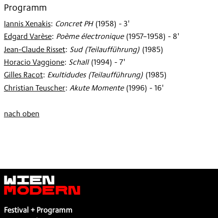
Programm
Iannis Xenakis
:
Concret PH
(
1958
)
- 3'
Edgard Varèse
:
Poème électronique
(
1957–1958
)
- 8'
Jean-Claude Risset
:
Sud (Teilaufführung)
(
1985
)
Horacio Vaggione
:
Schall
(
1994
)
- 7'
Gilles Racot
:
Exultidudes (Teilaufführung)
(
1985
)
Christian Teuscher
:
Akute Momente
(
1996
)
- 16'
nach oben
Wien
Modern
Festival + Programm