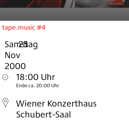
tape.music #4
Samstag
,
.
.
25
Nov
2000
18:00 Uhr
Samstag
Ende ca. 20:00 Uhr
25.
Wiener Konzerthaus
Nov
Schubert-Saal
2000