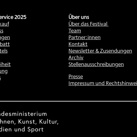
ervice 2025
Über uns
kauf
Über das Festival
ss
Team
ngen
Partner:innen
batt
Kontakt
tels
Newsletter & Zusendungen
Archiv
iheit
Stellenausschreibungen
ung
Presse
s
Impressum und Rechtshinwei