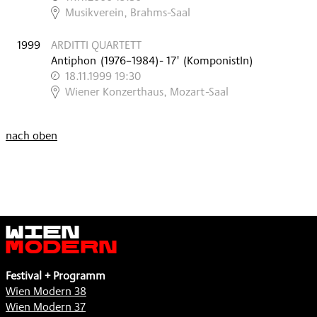
,
Musikverein, Brahms-Saal
1999
ARDITTI QUARTETT
Antiphon
(
1976–1984
)
- 17'
(KomponistIn)
18.11.1999 19:30
,
Wiener Konzerthaus, Mozart-Saal
nach oben
Wien
Modern
Festival + Programm
Wien Modern 38
Wien Modern 37