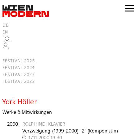
Inhalt
springen
zur
Navig
DE
EN
FESTIVAL 2025
FESTIVAL 2024
FESTIVAL 2023
FESTIVAL 2022
Filter
York Höller
Werke & Mitwirkungen
2000
ROLF HIND, KLAVIER
Verzweigung
(
1999–2000
)
- 2'
(KomponistIn)
17.11.2000 19:30