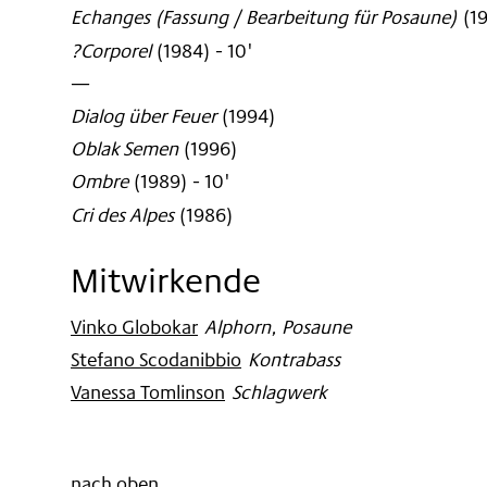
Echanges (Fassung / Bearbeitung für Posaune)
(
1
?Corporel
(
1984
)
- 10'
—
Dialog über Feuer
(
1994
)
Oblak Semen
(
1996
)
Ombre
(
1989
)
- 10'
Cri des Alpes
(
1986
)
Mitwirkende
Vinko Globokar
:
Alphorn, Posaune
Stefano Scodanibbio
:
Kontrabass
Vanessa Tomlinson
:
Schlagwerk
nach oben