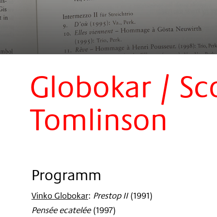
Globokar / Sc
Tomlinson
Programm
Vinko Globokar
:
Prestop II
(
1991
)
Pensée ecatelée
(
1997
)