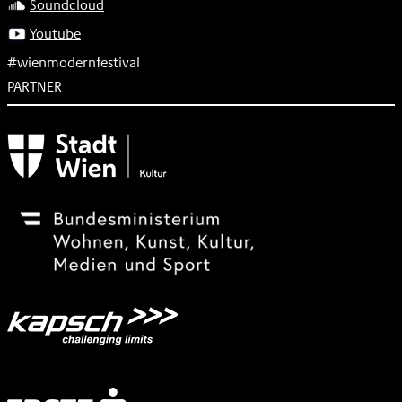
Soundcloud
Youtube
#wienmodernfestival
PARTNER
Subventionsgeber
Festivalsponsor