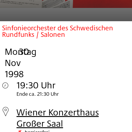
Sinfonieorchester des Schwedischen
Rundfunks / Salonen
Montag
,
.
.
30
Nov
1998
19:30 Uhr
Montag
Ende ca. 21:30 Uhr
30.
Wiener Konzerthaus
Nov
Großer Saal
1998
barrierefrei