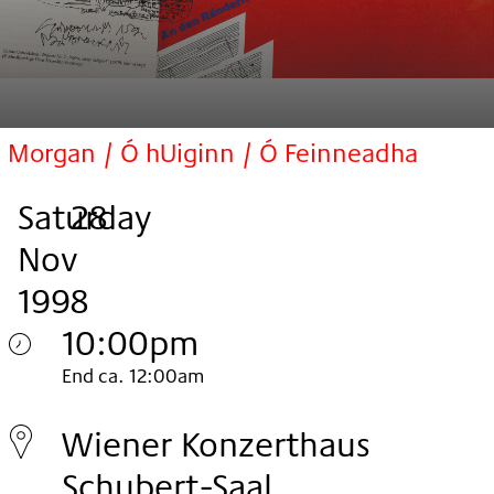
Morgan / Ó hUiginn / Ó Feinneadha
Saturday
,
.
.
28
Nov
1998
10:00pm
Saturday
End ca. 12:00am
28.
Wiener Konzerthaus
Nov
Schubert-Saal