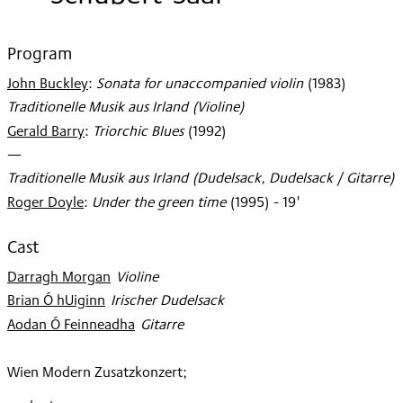
1998
Program
John Buckley
:
Sonata for unaccompanied violin
(
1983
)
Traditionelle Musik aus Irland (Violine)
Gerald Barry
:
Triorchic Blues
(
1992
)
—
Traditionelle Musik aus Irland (Dudelsack, Dudelsack / Gitarre)
Roger Doyle
:
Under the green time
(
1995
)
- 19'
Cast
Darragh Morgan
:
Violine
Brian Ó hUiginn
:
Irischer Dudelsack
Aodan Ó Feinneadha
:
Gitarre
Wien Modern Zusatzkonzert;