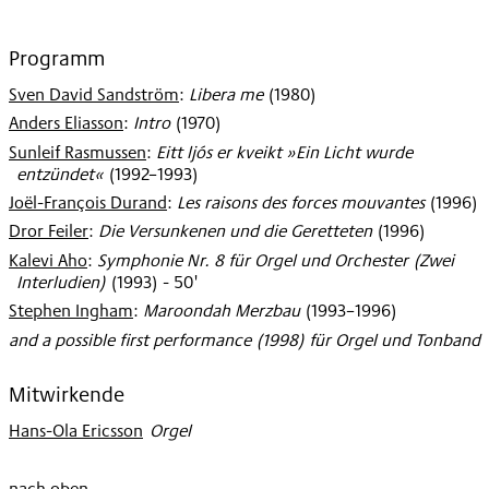
Programm
Sven David Sandström
:
Libera me
(
1980
)
Anders Eliasson
:
Intro
(
1970
)
Sunleif Rasmussen
:
Eitt ljós er kveikt »Ein Licht wurde
entzündet«
(
1992–1993
)
Joël-François Durand
:
Les raisons des forces mouvantes
(
1996
)
Dror Feiler
:
Die Versunkenen und die Geretteten
(
1996
)
Kalevi Aho
:
Symphonie Nr. 8 für Orgel und Orchester (Zwei
Interludien)
(
1993
)
- 50'
Stephen Ingham
:
Maroondah Merzbau
(
1993–1996
)
and a possible first performance (1998) für Orgel und Tonband
Mitwirkende
Hans-Ola Ericsson
:
Orgel
nach oben