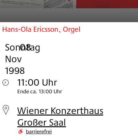
Hans-Ola Ericsson, Orgel
Sonntag
,
.
.
08
Nov
1998
11:00 Uhr
Sonntag
Ende ca. 13:00 Uhr
08.
Wiener Konzerthaus
Nov
Großer Saal
1998
barrierefrei