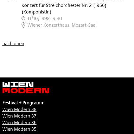
Konzert für Streichorchester Nr. 2
(
1956
)
(KomponistIn)
11/10/1998 19:30
,
Wiener Konzerthaus, Mozart-Saal
nach oben
Wien
Modern
Festival + Programm
Wien Modern 38
Wien Modern 37
Wien Modern 36
Wien Modern 35