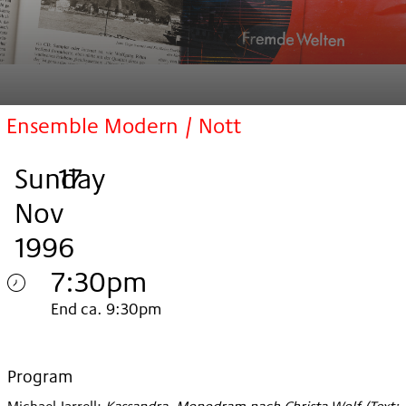
Ensemble Modern / Nott
Sunday
,
.
.
17
Nov
1996
7:30pm
Sunday
End ca. 9:30pm
17.
Nov
Program