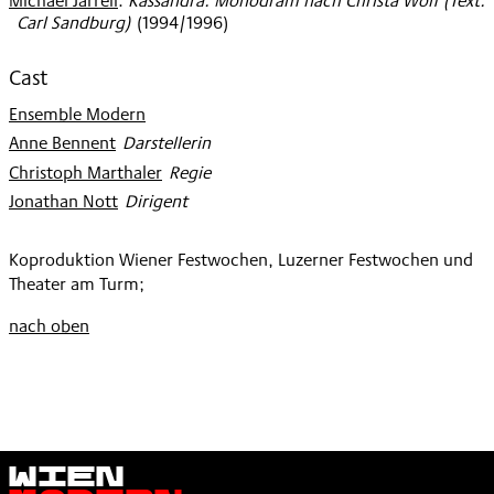
Michael Jarrell
:
Kassandra. Monodram nach Christa Wolf (Text:
1996
Carl Sandburg)
(
1994/1996
)
Cast
Ensemble Modern
Anne Bennent
:
Darstellerin
Christoph Marthaler
:
Regie
Jonathan Nott
:
Dirigent
Koproduktion Wiener Festwochen, Luzerner Festwochen und
Theater am Turm;
nach oben
Wien
Modern