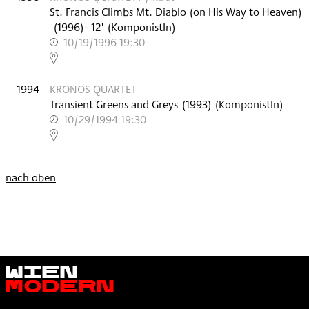
St. Francis Climbs Mt. Diablo (on His Way to Heaven)
(
1996
)
- 12'
(KomponistIn)
10/19/1996 19:30
,
1994
KRONOS QUARTET
Transient Greens and Greys
(
1993
)
(KomponistIn)
10/29/1994 19:30
,
nach oben
Wien
Modern