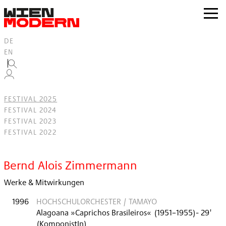
Inhalt
springen
zur
Navig
DE
EN
FESTIVAL 2025
FESTIVAL 2024
FESTIVAL 2023
FESTIVAL 2022
Filter
Bernd Alois Zimmermann
Werke & Mitwirkungen
1996
HOCHSCHULORCHESTER / TAMAYO
Alagoana »Caprichos Brasileiros«
(
1951–1955
)
- 29'
(KomponistIn)