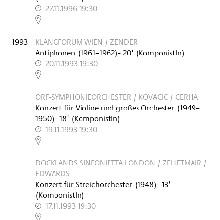
27.11.1996 19:30
,
1993
KLANGFORUM WIEN / ZENDER
Antiphonen
(
1961–1962
)
- 20'
(KomponistIn)
20.11.1993 19:30
,
ORF-SYMPHONIEORCHESTER / KOVACIC / CERHA
Konzert für Violine und großes Orchester
(
1949–
1950
)
- 18'
(KomponistIn)
19.11.1993 19:30
,
DOCKLANDS SINFONIETTA LONDON / ZEHETMAIR /
EDWARDS
Konzert für Streichorchester
(
1948
)
- 13'
(KomponistIn)
17.11.1993 19:30
,