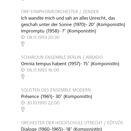
ORF-SYMPHONIEORCHESTER / ZENDER
Ich wandte mich und sah an alles Unrecht, das
geschah unter der Sonne
(
1970
)
- 20'
(KomponistIn)
Impromptu
(
1958
)
- 7'
(KomponistIn)
08.11.1993 20:30
,
SCHAROUN ENSEMBLE BERLIN / ABBADO
Omnia tempus habent
(
1957
)
- 15'
(KomponistIn)
06.11.1993 16:00
,
SOLISTEN DES ENSEMBLE MODERN
Présence
(
1961
)
- 30'
(KomponistIn)
30.10.1993 22:00
,
ORCHESTER DER HOCHSCHULE UTRECHT / EÖTVÖS
Dialoge
(
1960–1965
)
- 18'
(KomponistIn)