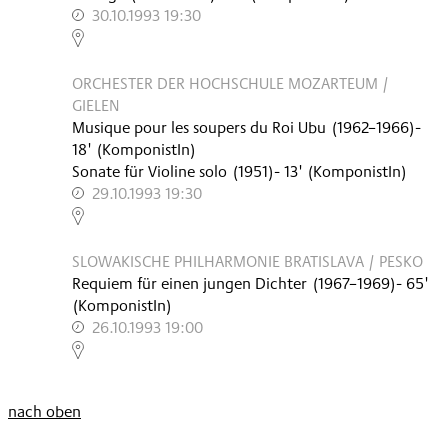
30.10.1993 19:30
,
ORCHESTER DER HOCHSCHULE MOZARTEUM /
GIELEN
Musique pour les soupers du Roi Ubu
(
1962–1966
)
-
18'
(KomponistIn)
Sonate für Violine solo
(
1951
)
- 13'
(KomponistIn)
29.10.1993 19:30
,
SLOWAKISCHE PHILHARMONIE BRATISLAVA / PESKO
Requiem für einen jungen Dichter
(
1967–1969
)
- 65'
(KomponistIn)
26.10.1993 19:00
,
nach oben