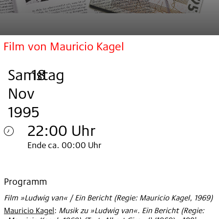
Film von Mauricio Kagel
Samstag
,
.
.
18
Nov
1995
22:00 Uhr
Samstag
Ende ca. 00:00 Uhr
18.
Nov
Programm
Film »Ludwig van« / Ein Bericht (Regie: Mauricio Kagel, 1969)
1995
Mauricio Kagel
:
Musik zu »Ludwig van«. Ein Bericht (Regie: