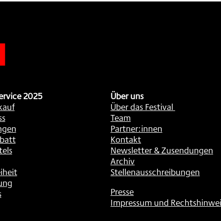
n
ervice 2025
Über uns
kauf
Über das Festival
ss
Team
ngen
Partner:innen
batt
Kontakt
tels
Newsletter & Zusendungen
Archiv
iheit
Stellenausschreibungen
ung
Presse
s
Impressum und Rechtshinwei