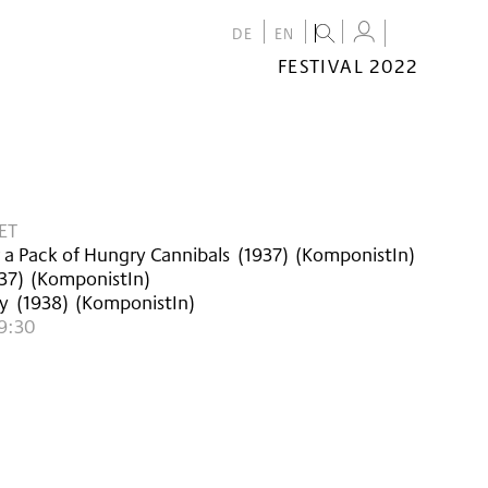
DE
EN
FESTIVAL 2022
FESTIVAL
2022
CALENDAR
VENUES
ET
 a Pack of Hungry Cannibals
(
1937
)
(KomponistIn)
37
)
(KomponistIn)
ey
(
1938
)
(KomponistIn)
9:30