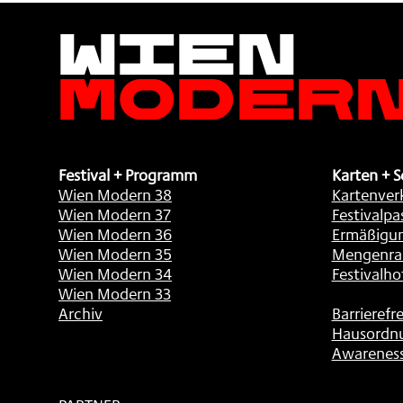
Wien
Moder
Festival + Programm
Karten + S
Wien Modern 38
Kartenver
Wien Modern 37
Festivalpa
Wien Modern 36
Ermäßigu
Wien Modern 35
Mengenra
Wien Modern 34
Festivalho
Wien Modern 33
Archiv
Barrierefre
Hausordn
Awarenes