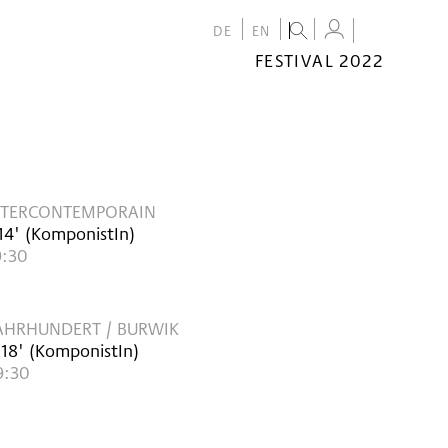
DE
EN
FESTIVAL 2022
FESTIVAL
2022
CALENDAR
VENUES
INTERCONTEMPORAIN
14'
(KomponistIn)
9:30
JAHRHUNDERT / BURWIK
 18'
(KomponistIn)
9:30