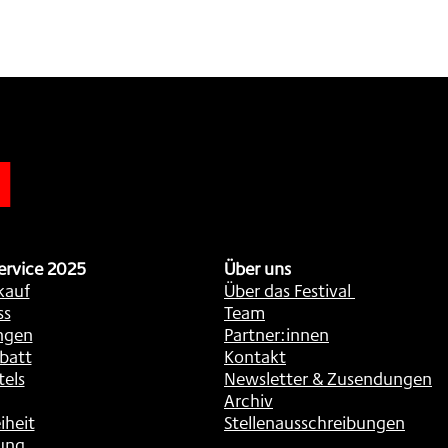
n
ervice 2025
Über uns
kauf
Über das Festival
ss
Team
ngen
Partner:innen
batt
Kontakt
tels
Newsletter & Zusendungen
Archiv
iheit
Stellenausschreibungen
ung