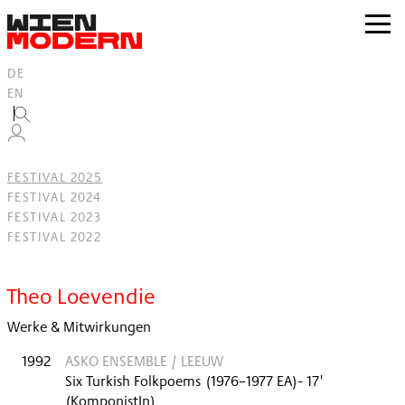
Inhalt
springen
zur
Navig
DE
EN
FESTIVAL 2025
FESTIVAL 2024
FESTIVAL 2023
FESTIVAL 2022
Filter
Theo Loevendie
Werke & Mitwirkungen
1992
ASKO ENSEMBLE / LEEUW
Six Turkish Folkpoems
(
1976–1977
EA
)
- 17'
(KomponistIn)