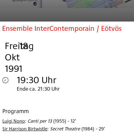
Ensemble InterContemporain / Eötvös
Freitag
,
.
.
18
Okt
1991
19:30 Uhr
Freitag
Ende ca. 21:30 Uhr
18.
Okt
Programm
Luigi Nono
:
Canti per 13
(
1955
)
- 12'
1991
Sir Harrison Birtwistle
:
Secret Theatre
(
1984
)
- 29'