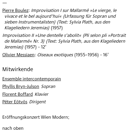
—
Pierre Boulez
:
Improvisation I sur Mallarmé »Le vierge, le
vivace et le bel aujourd'hui« (Urfassung für Sopran und
sieben Instrumentalisten) (Text: Sylvia Plath, aus den
Klageliedern Jeremias)
(
1957
)
Improvisation II »Une dentelle s'abolit« (Pli selon pli »Portrait
de Mallarmé« Nr. 3) (Text: Sylvia Plath, aus den Klageliedern
Jeremias)
(
1957
)
- 12'
Olivier Messiaen
:
Oiseaux exotiques
(
1955–1956
)
- 16'
Mitwirkende
Ensemble intercontemporain
Phyllis Bryn-Julson
:
Sopran
Florent Boffard
:
Klavier
Péter Eötvös
:
Dirigent
Eröffnungskonzert Wien Modern;
nach oben