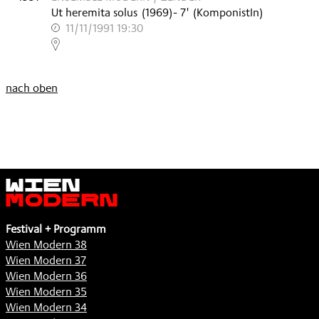
Ut heremita solus
(
1969
)
- 7'
(KomponistIn)
11/11/1991 19:30
,
nach oben
Wien
Modern
Festival + Programm
Wien Modern 38
Wien Modern 37
Wien Modern 36
Wien Modern 35
Wien Modern 34