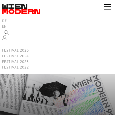
Inhalt
springen
zur
Navig
DE
EN
FESTIVAL 2025
FESTIVAL 2024
FESTIVAL 2023
FESTIVAL 2022