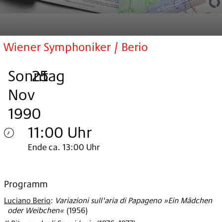
Wiener Symphoniker / Berio
Sonntag
,
.
.
25
Nov
1990
11:00 Uhr
Sonntag
Ende ca. 13:00 Uhr
25.
Nov
Programm
Luciano Berio
:
Variazioni sull'aria di Papageno »Ein Mädchen
1990
oder Weibchen«
(
1956
)