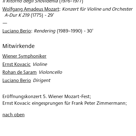
Il Ritorno degli Snovidenia
(
1976–1977
)
Wolfgang Amadeus Mozart
:
Konzert für Violine und Orchester
A-Dur K 219
(
1775
)
- 29'
—
Luciano Berio
:
Rendering
(
1989–1990
)
- 30'
Mitwirkende
Wiener Symphoniker
Ernst Kovacic
:
Violine
Rohan de Saram
:
Violoncello
Luciano Berio
:
Dirigent
Eröffnungskonzert 5. Wiener Mozart-Fest;
Ernst Kovacic eingesprungen für Frank Peter Zimmermann;
nach oben