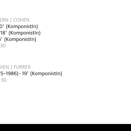
ERN / COHEN
0'
(KomponistIn)
 18'
(KomponistIn)
6'
(KomponistIn)
:30
EN / FURRER
85–1986
)
- 19'
(KomponistIn)
:30