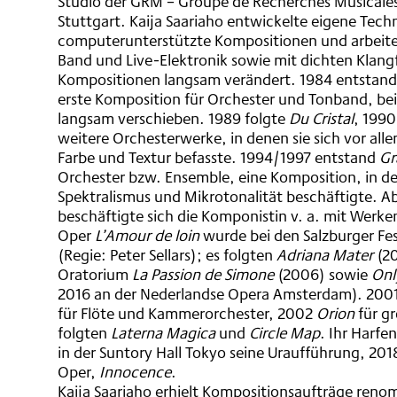
Studio der GRM – Groupe de Recherches Musicales
Stuttgart. Kaija Saariaho entwickelte eigene Tech
computerunterstützte Kompositionen und arbeitet
Band und Live-Elektronik sowie mit dichten Klangfl
Kompositionen langsam verändert. 1984 entstan
erste Komposition für Orchester und Tonband, bei 
langsam verschieben. 1989 folgte
Du Cristal
, 199
weitere Orchesterwerke, in denen sie sich vor all
Farbe und Textur befasste. 1994/1997 entstand
Gr
Orchester bzw. Ensemble, eine Komposition, in der
Spektralismus und Mikrotonalität beschäftigte. A
beschäftigte sich die Komponistin v. a. mit Werken
Oper
L’Amour de loin
wurde bei den Salzburger Fe
(Regie: Peter Sellars); es folgten
Adriana Mater
(2
Oratorium
La Passion de Simone
(2006) sowie
Onl
2016 an der Nederlandse Opera Amsterdam). 200
für Flöte und Kammerorchester, 2002
Orion
für g
folgten
Laterna Magica
und
Circle Map
. Ihr Harfe
in der Suntory Hall Tokyo seine Uraufführung, 2018
Oper,
Innocence
.
Kaija Saariaho erhielt Kompositionsaufträge renom