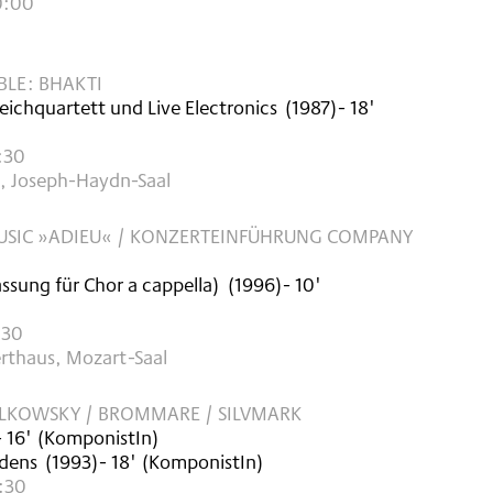
0:00
LE: BHAKTI
ichquartett und Live Electronics
(
1987
)
- 18'
:30
 Joseph-Haydn-Saal
SIC »ADIEU« / KONZERTEINFÜHRUNG COMPANY
assung für Chor a cappella)
(
1996
)
- 10'
:30
rthaus, Mozart-Saal
LKOWSKY / BROMMARE / SILVMARK
- 16'
(KomponistIn)
rdens
(
1993
)
- 18'
(KomponistIn)
9:30