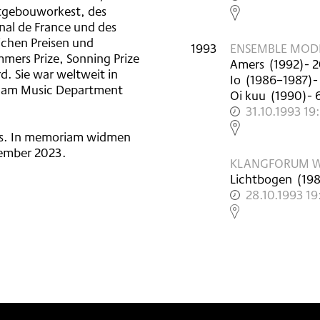
ertgebouworkest, des
,
nal de France und des
eichen Preisen und
1993
ENSEMBLE MOD
mers Prize, Sonning Prize
Amers
(
1992
)
- 2
. Sie war weltweit in
Io
(
1986–1987
)
-
t am Music Department
Oi kuu
(
1990
)
- 
31.10.1993 19
,
aris. In memoriam widmen
ember 2023.
KLANGFORUM WI
Lichtbogen
(
19
28.10.1993 19
,