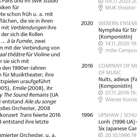
 Paris und im SWR Studio
09.11.2023 2
niken für
,
MUK.theater
e schon früh u. a. mit
ächen, die sie in ihren
2020
WEBERN ENSEMB
d mit
Verblendungen
ihre
Nymphéa für Stre
der sich die Rollen
(KomponistIn)
0
… à la Fumée
, zwei
14.11.2020 19
em mit der Verbindung von
,
mdw Campus,
aal théâtre
für Violine und
 sie sich mit
2016
COMPANY OF MU
b den 1990er-Jahren
OF MUSIC
 für Musiktheater; ihre
Nuits, adieux (F
stspielen uraufgeführt
(KomponistIn)
005),
Emilie
(2008), ihr
07.11.2016 19
y The Sound Remains
(UA
,
Wiener Konze
1 entstand
Aile du songe
roßes Orchester, 2008
nkonzert
Trans
feierte 2016
1996
UPSHAW / SCHU
 entstand ihre letzte
Lonh
(
1996
UA
)
Six Japanese Ga
mierter Orchester, u. a.
20.10.1996 1