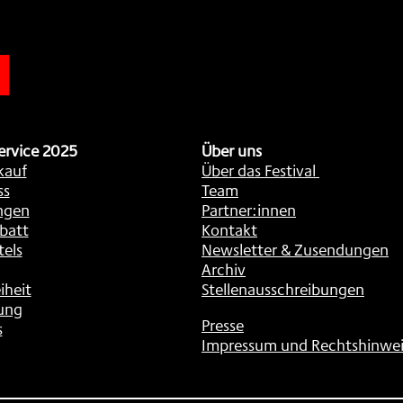
n
ervice 2025
Über uns
kauf
Über das Festival
ss
Team
ngen
Partner:innen
batt
Kontakt
tels
Newsletter & Zusendungen
Archiv
iheit
Stellenausschreibungen
ung
Presse
s
Impressum und Rechtshinwei