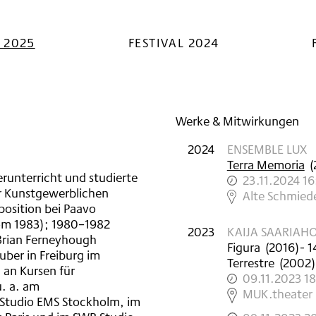
L 2025
FESTIVAL 2024
Werke & Mitwirkungen
2024
ENSEMBLE LUX
Terra Memoria
(
ierunterricht und studierte
23.11.2024 1
r Kunstgewerblichen
,
Alte Schmied
position bei Paavo
lom 1983); 1980–1982
2023
KAIJA SAARIAH
 Brian Ferneyhough
Figura
(
2016
)
- 1
uber in Freiburg im
Terrestre
(
2002
)
 an Kursen für
09.11.2023 1
u. a. am
,
MUK.theater
 Studio EMS Stockholm, im