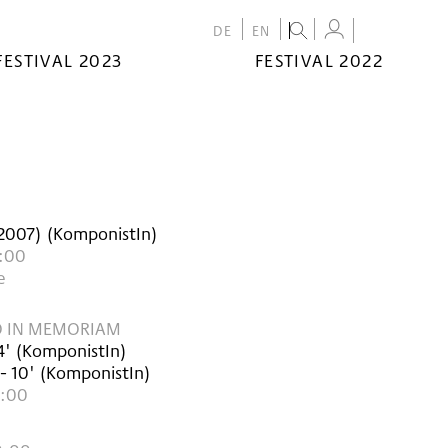
DE
EN
FESTIVAL 2023
FESTIVAL 2022
2007
)
(KomponistIn)
6:00
e
O IN MEMORIAM
4'
(KomponistIn)
- 10'
(KomponistIn)
8:00