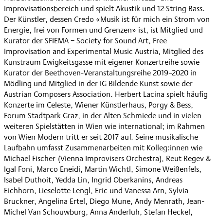
Improvisationsbereich und spielt Akustik und 12-String Bass.
Der Künstler, dessen Credo «Musik ist für mich ein Strom von
Energie, frei von Formen und Grenzen» ist, ist Mitglied und
Kurator der SFIEMA − Society for Sound Art, Free
Improvisation and Experimental Music Austria, Mitglied des
Kunstraum Ewigkeitsgasse mit eigener Konzertreihe sowie
Kurator der Beethoven-Veranstaltungsreihe 2019–2020 in
Mödling und Mitglied in der IG Bildende Kunst sowie der
Austrian Composers Association. Herbert Lacina spielt häufig
Konzerte im Celeste, Wiener Künstlerhaus, Porgy & Bess,
Forum Stadtpark Graz, in der Alten Schmiede und in vielen
weiteren Spielstätten in Wien wie international; im Rahmen
von Wien Modern tritt er seit 2017 auf. Seine musikalische
Laufbahn umfasst Zusammenarbeiten mit Kolleg:innen wie
Michael Fischer (Vienna Improvisers Orchestra), Reut Regev &
Igal Foni, Marco Eneidi, Martin Wichtl, Simone Weißenfels,
Isabel Duthoit, Yedda Lin, Ingrid Oberkanins, Andreas
Eichhorn, Lieselotte Lengl, Eric und Vanessa Arn, Sylvia
Bruckner, Angelina Ertel, Diego Mune, Andy Menrath, Jean-
Michel Van Schouwburg, Anna Anderluh, Stefan Heckel,