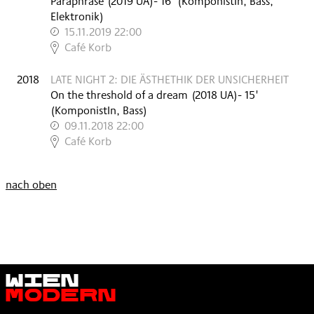
Paraphrase
(
2019
UA
)
- 16'
(KomponistIn, Bass,
Elektronik)
15.11.2019 22:00
,
Café Korb
2018
LATE NIGHT 2: DIE ÄSTHETHIK DER UNSICHERHEIT
On the threshold of a dream
(
2018
UA
)
- 15'
(KomponistIn, Bass)
09.11.2018 22:00
,
Café Korb
nach oben
Wien
Modern