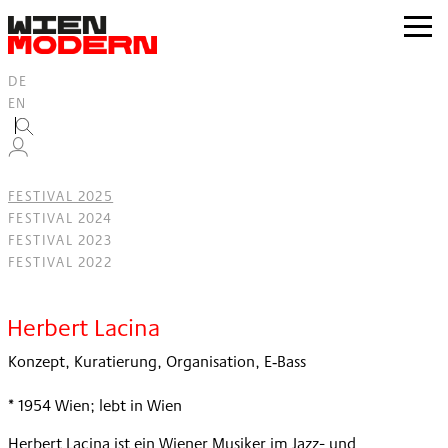
Inhalt
springen
zur
Navig
DE
EN
FESTIVAL 2025
FESTIVAL 2024
FESTIVAL 2023
FESTIVAL 2022
Filter
Herbert Lacina
Konzept, Kuratierung, Organisation, E‐Bass
* 1954 Wien; lebt in Wien
Herbert Lacina ist ein Wiener Musiker im Jazz- und