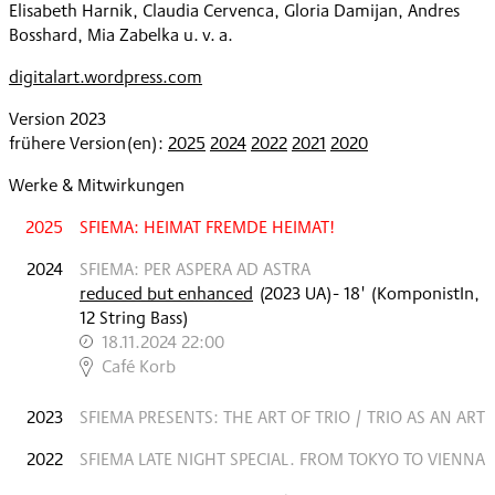
Elisabeth Harnik, Claudia Cervenca, Gloria Damijan, Andres
Bosshard, Mia Zabelka u. v. a.
digitalart.wordpress.com
Version 2023
frühere Version(en):
2025
2024
2022
2021
2020
Werke & Mitwirkungen
2025
SFIEMA: HEIMAT FREMDE HEIMAT!
2024
SFIEMA: PER ASPERA AD ASTRA
reduced but enhanced
(
2023
UA
)
- 18'
(KomponistIn,
12 String Bass)
18.11.2024 22:00
,
Café Korb
2023
SFIEMA PRESENTS: THE ART OF TRIO / TRIO AS AN ART
2022
SFIEMA LATE NIGHT SPECIAL. FROM TOKYO TO VIENNA