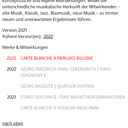
Konzeptstücke und eigene Bearbeitungen, wobei die
unterschiedliche musikalische Herkunft der Mitwirkenden –
alte Musik, Klassik, Jazz, Blasmusik, neue Musik – zu immer
neuen und unerwarteten Ergebnissen führen.
Version 2021
frühere Version(en):
2022
Werke & Mitwirkungen
2025
CARTE BLANCHE À PIERLUIGI BILLONE
2022
GEORG FRIEDRICH HAAS: CEREMONY II / HAAS:
CEREMONY II
GEORG BASELITZ | QUATUOR DIOTIMA
2021
STAND DER DINGE: FÜNF MUSIKTHEATERMINIATUREN
CARTE BLANCHE À YOUNGHI PAGH‐PAAN
nach oben