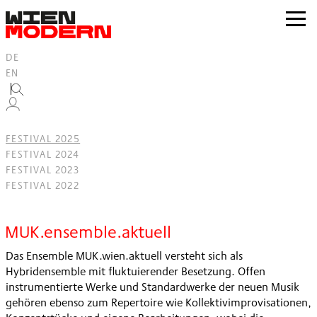
Inhalt
springen
zur
Navig
DE
EN
FESTIVAL 2025
FESTIVAL 2024
FESTIVAL 2023
FESTIVAL 2022
Filter
MUK.ensemble.aktuell
Das Ensemble MUK.wien.aktuell versteht sich als
Hybridensemble mit fluktuierender Besetzung. Offen
instrumentierte Werke und Standardwerke der neuen Musik
gehören ebenso zum Repertoire wie Kollektivimprovisationen,