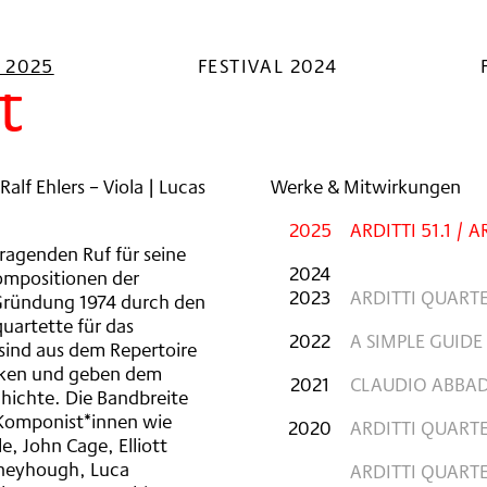
L 2025
FESTIVAL 2024
t
 Ralf Ehlers – Viola | Lucas
Werke & Mitwirkungen
2025
ARDITTI 51.1 / A
ragenden Ruf für seine
2024
Kompositionen der
2023
ARDITTI QUART
 Gründung 1974 durch den
quartette für das
2022
A SIMPLE GUIDE
sind aus dem Repertoire
nken und geben dem
2021
CLAUDIO ABBA
chichte. Die Bandbreite
 Komponist*innen wie
2020
ARDITTI QUART
e, John Cage, Elliott
rneyhough, Luca
ARDITTI QUARTE