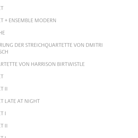
ET
ET + ENSEMBLE MODERN
HE
UNG DER STREICHQUARTETTE VON DMITRI
SCH
ARTETTE VON HARRISON BIRTWISTLE
ET
 II
T LATE AT NIGHT
T I
 II
T I