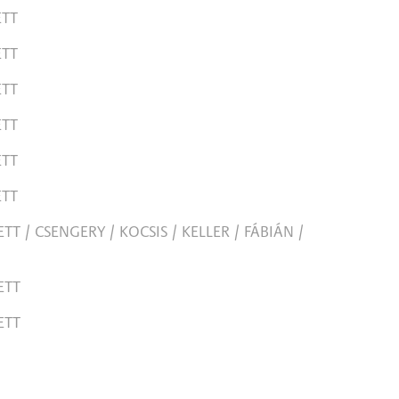
ETT
ETT
ETT
ETT
ETT
ETT
T / CSENGERY / KOCSIS / KELLER / FÁBIÁN /
ETT
ETT