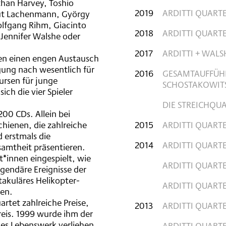
than Harvey, Toshio
2019
ARDITTI QUART
ut Lachenmann, György
lfgang Rihm, Giacinto
2018
ARDITTI QUART
, Jennifer Walshe oder
2017
ARDITTI + WALS
ken einen engen Austausch
gung nach wesentlich für
2016
GESAMTAUFFÜHR
ursen für junge
SCHOSTAKOWIT
ch die vier Spieler
DIE STREICHQU
200 CDs. Allein bei
hienen, die zahlreiche
2015
ARDITTI QUART
 erstmals die
2014
ARDITTI QUARTET
samtheit präsentieren.
*innen eingespielt, wie
ARDITTI QUARTE
egendäre Ereignisse der
akuläres Helikopter-
ARDITTI QUARTE
ten.
artet zahlreiche Preise,
2013
ARDITTI QUARTET
eis. 1999 wurde ihm der
hes Lebenswerk verliehen.
ARDITTI QUARTE