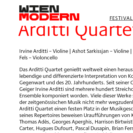
springen
Filter
FESTIVA
Arditti Quarte
Irvine Arditti – Violine | Ashot Sarkissjan – Violine |
Fels – Violoncello
Das Arditti Quartet genießt weltweit einen heraus
lebendige und differenzierte Interpretation von 
Gegenwart und des 20. Jahrhunderts. Seit seiner
Geiger Irvine Arditti sind mehrere hundert Streich
Ensemble komponiert worden. Viele dieser Werke 
der zeitgenössischen Musik nicht mehr wegzude
Arditti Quartet einen festen Platz in der Musikges
seines Repertoires beweisen Uraufführungen von
Thomas Adès, Georges Aperghis, Harrison Birtwistl
Carter, Hugues Dufourt, Pascal Dusapin, Brian Fe