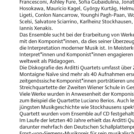
Francesconi, Ashley Fure, Sofia Gubaidulina, Jona
Hosokawa, Mauricio Kagel, György Kurtág, Helm
Ligeti, Conlon Nancarrow, Younghi Pagh-Paan, Wo
Scelsi, Salvatore Sciarrino, Karlheinz Stockhausen
Iannis Xenakis.
Das Ensemble sucht bei der Erarbeitung von Wer
mit den Komponist*innen, da dies seiner Überzeu
die Interpretation moderner Musik ist. In Meisterk
Interpret*innen und Komponist*innen engagieren si
weltweit als Pädagogen.
Die Diskografie des Arditti Quartets umfasst über 
Montaigne Naïve sind mehr als 40 Aufnahmen ersc
zeitgenössische Komponist*innen porträtieren und
Streichquartette der Zweiten Wiener Schule in Ge
Viele Werke wurden in Anwesenheit der Komponist
zum Beispiel die Quartette Luciano Berios. Auch l
jüngsten Musikgeschichte wie Stockhausens spekt
Quartett wurden vom Ensemble auf CD festgehal
Im Laufe der letzten 40 Jahre erhielt das Arditti Qu
darunter mehrfach den Deutschen Schallplattenpr
Ernst-von-Siemens-Musikpreis für sein musikalisc