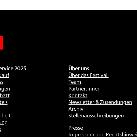
n
ervice 2025
Über uns
kauf
Über das Festival
ss
Team
ngen
Partner:innen
batt
Kontakt
tels
Newsletter & Zusendungen
Archiv
iheit
Stellenausschreibungen
ung
Presse
s
Impressum und Rechtshinwei