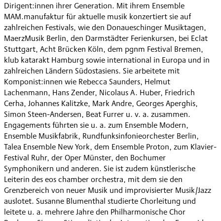
Dirigent:innen ihrer Generation. Mit ihrem Ensemble
MAM.manufaktur für aktuelle musik konzertiert sie auf
zahlreichen Festivals, wie den Donaueschinger Musiktagen,
MaerzMusik Berlin, den Darmstädter Ferienkursen, bei Eclat
Stuttgart, Acht Brücken Köln, dem pgnm Festival Bremen,
klub katarakt Hamburg sowie international in Europa und in
zahlreichen Ländern Südostasiens. Sie arbeitete mit
Komponist:innen wie Rebecca Saunders, Helmut
Lachenmann, Hans Zender, Nicolaus A. Huber, Friedrich
Cerha, Johannes Kalitzke, Mark Andre, Georges Aperghis,
Simon Steen-Andersen, Beat Furrer u. v. a. zusammen.
Engagements führten sie u. a. zum Ensemble Modern,
Ensemble Musikfabrik, Rundfunksinfonieorchester Berlin,
Talea Ensemble New York, dem Ensemble Proton, zum Klavier-
Festival Ruhr, der Oper Münster, den Bochumer
Symphonikern und anderen. Sie ist zudem künstlerische
Leiterin des eos chamber orchestra, mit dem sie den
Grenzbereich von neuer Musik und improvisierter Musik/Jazz
auslotet. Susanne Blumenthal studierte Chorleitung und
leitete u. a. mehrere Jahre den Philharmonische Chor