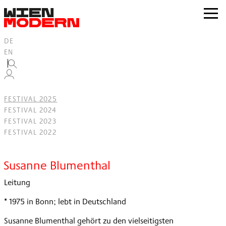
Inhalt
springen
zur
Navig
DE
EN
FESTIVAL 2025
FESTIVAL 2024
FESTIVAL 2023
FESTIVAL 2022
Filter
Susanne Blumenthal
Leitung
* 1975 in Bonn; lebt in Deutschland
Susanne Blumenthal gehört zu den vielseitigsten