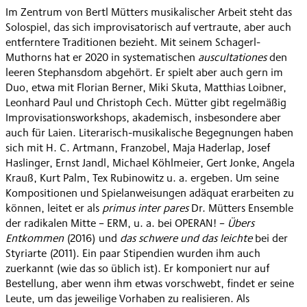
Im Zentrum von Bertl Mütters musikalischer Arbeit steht das
Solospiel, das sich improvisatorisch auf vertraute, aber auch
entferntere Traditionen bezieht. Mit seinem Schagerl-
Muthorns hat er 2020 in systematischen
auscultationes
den
leeren Stephansdom abgehört. Er spielt aber auch gern im
Duo, etwa mit Florian Berner, Miki Skuta, Matthias Loibner,
Leonhard Paul und Christoph Cech. Mütter gibt regelmäßig
Improvisationsworkshops, akademisch, insbesondere aber
auch für Laien. Literarisch-musikalische Begegnungen haben
sich mit H. C. Artmann, Franzobel, Maja Haderlap, Josef
Haslinger, Ernst Jandl, Michael Köhlmeier, Gert Jonke, Angela
Krauß, Kurt Palm, Tex Rubinowitz u. a. ergeben. Um seine
Kompositionen und Spielanweisungen adäquat erarbeiten zu
können, leitet er als
primus inter pares
Dr. Mütters Ensemble
der radikalen Mitte – ERM, u. a. bei OPERAN! –
Übers
Entkommen
(2016) und
das schwere und das leichte
bei der
Styriarte (2011). Ein paar Stipendien wurden ihm auch
zuerkannt (wie das so üblich ist). Er komponiert nur auf
Bestellung, aber wenn ihm etwas vorschwebt, findet er seine
Leute, um das jeweilige Vorhaben zu realisieren. Als