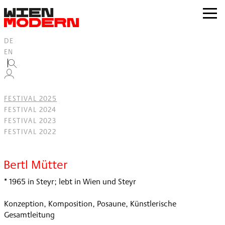
Inhalt
springen
zur
Navig
DE
EN
FESTIVAL 2025
FESTIVAL 2024
FESTIVAL 2023
FESTIVAL 2022
Filter
Bertl Mütter
* 1965 in Steyr; lebt in Wien und Steyr
Konzeption, Komposition, Posaune, Künstlerische
Gesamtleitung