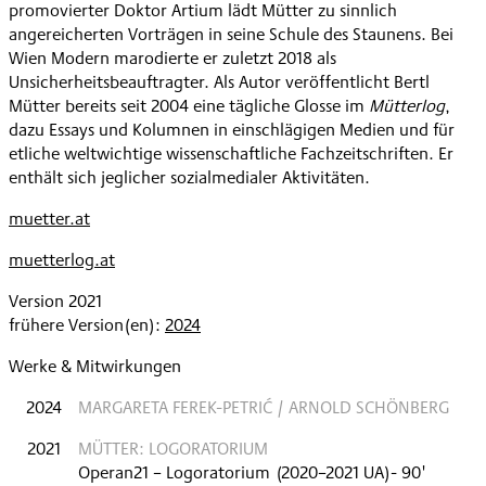
promovierter Doktor Artium lädt Mütter zu sinnlich
angereicherten Vorträgen in seine Schule des Staunens. Bei
Wien Modern marodierte er zuletzt 2018 als
Unsicherheitsbeauftragter. Als Autor veröffentlicht Bertl
Mütter bereits seit 2004 eine tägliche Glosse im
Mütterlog
,
dazu Essays und Kolumnen in einschlägigen Medien und für
etliche weltwichtige wissenschaftliche Fachzeitschriften. Er
enthält sich jeglicher sozialmedialer Aktivitäten.
muetter.at
muetterlog.at
Version 2021
frühere Version(en):
2024
Werke & Mitwirkungen
2024
MARGARETA FEREK-PETRIĆ / ARNOLD SCHÖNBERG
2021
MÜTTER: LOGORATORIUM
Operan21 – Logoratorium
(
2020–2021
UA
)
- 90'