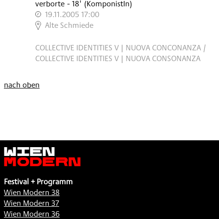
verborte
- 18'
(KomponistIn)
19.11.2005 17:00
,
Alte Schmiede
COLLECTIVE IDENTITIES V | NUOVA CONCONANZA /
COLLECTIVE IDENTITIES V | NUOVA CONSONANZA
nach oben
Wien
Modern
Festival + Programm
Wien Modern 38
Wien Modern 37
Wien Modern 36